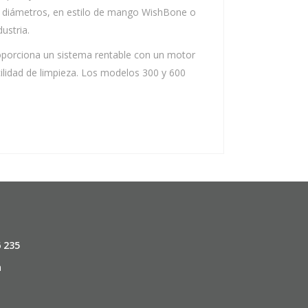
 y diámetros, en estilo de mango WishBone o
ustria.
roporciona un sistema rentable con un motor
ilidad de limpieza. Los modelos 300 y 600
6 235
m