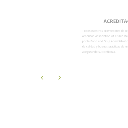
CALIDAD
ACREDITACIÓN AA
donantes,
Todos nuestros proveedores de tejidos biológicos
 (BPM),
American Association of Tissue Banks (AATB) y s
distribución.
por la Food and Drug Administration (FDA) que reg
de calidad y buenas prácticas de manufactura dur
asegurando su confianza.