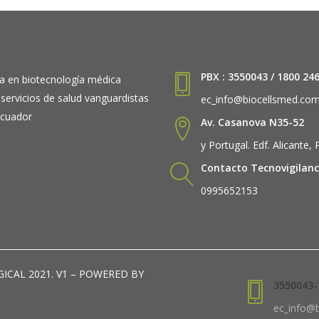
PBX : 3550043 / 1800 24
a en biotecnología médica
 servicios de salud vanguardistas
ec_info@biocellsmed.co
Ecuador
Av. Casanova N35-52
y Portugal. Edf. Alicante,
Contacto Tecnovigilanc
0995652153
RGICAL 2021. V1 – POWERED BY
3550043-
ec_info@