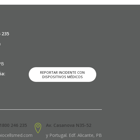
6 235
m
 PB
REPORTAR INCIDENTE CON
ia:
DISPOSITIVOS MÉDICOS
1800 246 235
Av. Casanova N35-52
biocellsmed.com
y Portugal. Edf. Alicante, PB