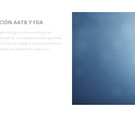
TB Y FDA
ACREDIT
 están acreditados por
Estamos acreditados por el INDOT 
us productos están aprobados
Tejidos
ulan la aplicación estándares
ante todo el proceso,