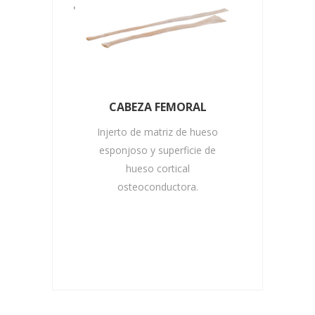
CABEZA FEMORAL
ESO
E
Injerto de matriz de hueso
ueso
Aloin
esponjoso y superficie de
bloque
permi
hueso cortical
 humano
co
osteoconductora.
a
dis
sea
co