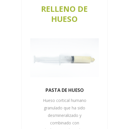
RELLENO DE
HUESO
PASTA DE HUESO
que se
Hueso cortical humano
óseos y
granulado que ha sido
s por
desmineralizado y
combinado con