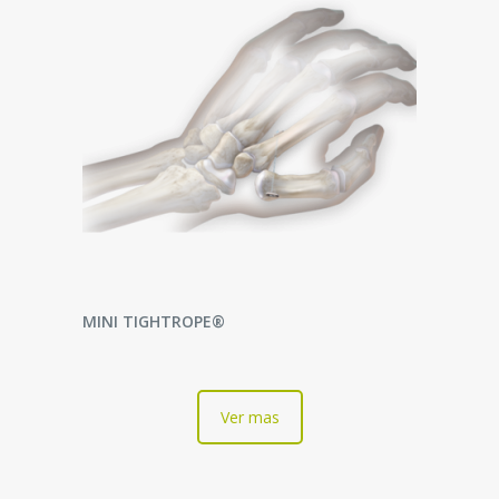
LEER MÁS
MINI TIGHTROPE®
Ver mas