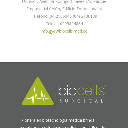
Urdenor, Avenida Rodrigo Chávez s/n. Parque
Empresarial Colón, Edificio Empresarial 4
Teléfono:(04)2136040 (04) 2136139
Celular: 0995804884
info.gye@biocells.med.ec
YE@BIOCELLS.MED.EC
Pionera en biotecnología médica brinda
servicios de salud vanguardistas en el Ecuador