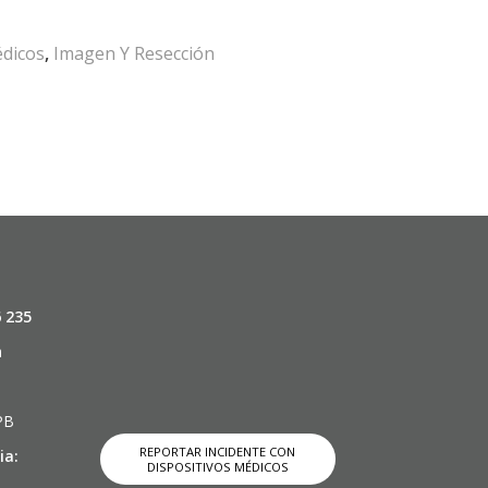
édicos
,
Imagen Y Resección
6 235
m
 PB
REPORTAR INCIDENTE CON
ia:
DISPOSITIVOS MÉDICOS