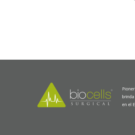
Pioner
brinda
en el 