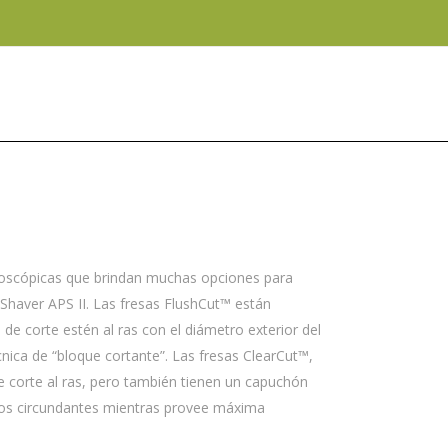
troscópicas que brindan muchas opciones para
Shaver APS II. Las fresas FlushCut™ están
de corte estén al ras con el diámetro exterior del
ica de “bloque cortante”. Las fresas ClearCut™,
 corte al ras, pero también tienen un capuchón
idos circundantes mientras provee máxima