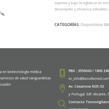
superior y bajo la vigilancia de es
desempeño y eficiencia inflexibles 
CATEGORÍAS:
Dispositivos M
PBX : 3550043 / 1800 24
a en biotecnología médica
 servicios de salud vanguardistas
ec_info@biocellsmed.co
Ecuador
Av. Casanova N35-52
y Portugal. Edf. Alicante,
Contacto Tecnovigilanc