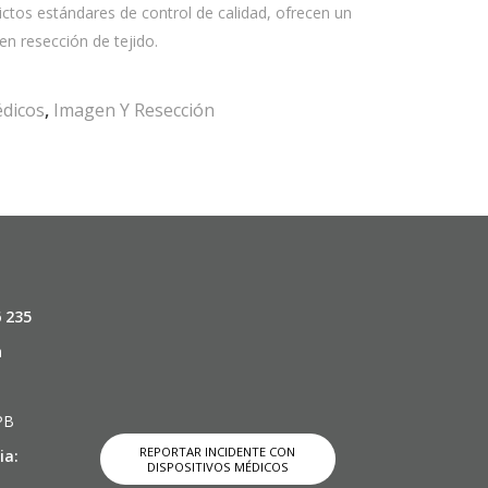
trictos estándares de control de calidad, ofrecen un
en resección de tejido.
édicos
,
Imagen Y Resección
6 235
m
 PB
REPORTAR INCIDENTE CON
ia:
DISPOSITIVOS MÉDICOS