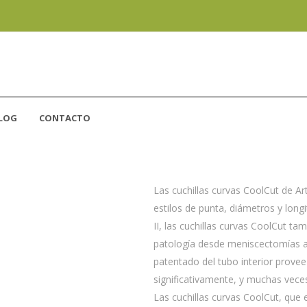
LOG
CONTACTO
CUCHILLAS CURVA
Las cuchillas curvas CoolCut de Ar
estilos de punta, diámetros y long
II, las cuchillas curvas CoolCut ta
patología desde meniscectomías a
patentado del tubo interior provee
significativamente, y muchas veces
Las cuchillas curvas CoolCut, que 