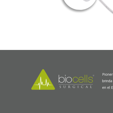
Pioner
brinda
en el 